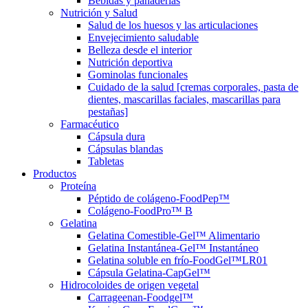
Bebidas y panaderías
Nutrición y Salud
Salud de los huesos y las articulaciones
Envejecimiento saludable
Belleza desde el interior
Nutrición deportiva
Gominolas funcionales
Cuidado de la salud [cremas corporales, pasta de
dientes, mascarillas faciales, mascarillas para
pestañas]
Farmacéutico
Cápsula dura
Cápsulas blandas
Tabletas
Productos
Proteína
Péptido de colágeno-FoodPep™
Colágeno-FoodPro™ B
Gelatina
Gelatina Comestible-Gel™ Alimentario
Gelatina Instantánea-Gel™ Instantáneo
Gelatina soluble en frío-FoodGel™LR01
Cápsula Gelatina-CapGel™
Hidrocoloides de origen vegetal
Carrageenan-Foodgel™