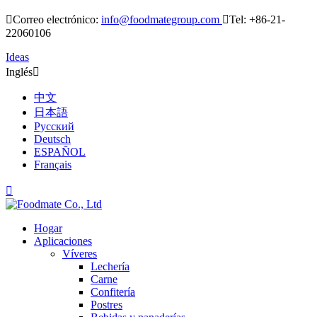

Correo electrónico:
info@foodmategroup.com

Tel: +86-21-
22060106
Ideas
Inglés

中文
日本語
Русский
Deutsch
ESPAÑOL
Français

Hogar
Aplicaciones
Víveres
Lechería
Carne
Confitería
Postres