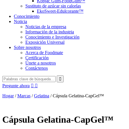
Konjac Gum-FoodGum™
Sustituto de azúcar sin calorías
EkoSweet-Edulcorante™
Conocimiento
Noticia
Noticias de la empresa
Información de la industria
Conocimiento e Investigación
Exposición Universal
Sobre nosotros
Acerca de Foodmate
Certificación
Únete a nosotros
Contáctenos
Pregunte ahora


Hogar
/
Marcas
/
Gelatina
/
Cápsula Gelatina-CapGel™
Cápsula Gelatina-CapGel™