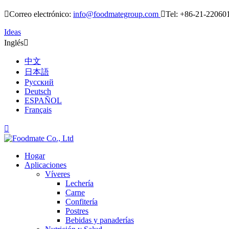

Correo electrónico:
info@foodmategroup.com

Tel: +86-21-22060
Ideas
Inglés

中文
日本語
Русский
Deutsch
ESPAÑOL
Français

Hogar
Aplicaciones
Víveres
Lechería
Carne
Confitería
Postres
Bebidas y panaderías