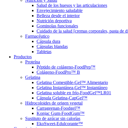
Nutrición y Salud
Salud de los huesos y las articulaciones
Envejecimiento saludable
Belleza desde el interior
Nutrición deportiva
Gominolas funcionales
Cuidado de la salud [cremas corporales, pasta de die
Farmacéutico
Cápsula dura
Cápsulas blandas
Tabletas
Productos
Proteína
Péptido de colágeno-FoodPep™
Colágeno-FoodPro™ B
Gelatina
Gelatina Comestible-Gel™ Alimentario
Gelatina Instantánea-Gel™ Instantáneo
Gelatina soluble en frío-FoodGel™LR01
Cápsula Gelatina-CapGel™
Hidrocoloides de origen vegetal
Carrageenan-Foodgel™
Konjac Gum-FoodGum™
Sustituto de azúcar sin calorías
EkoSweet-Edulcorante™