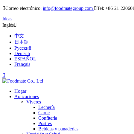

Correo electrónico:
info@foodmategroup.com

Tel: +86-21-22060
Ideas
Inglés

中文
日本語
Русский
Deutsch
ESPAÑOL
Français

Hogar
Aplicaciones
Víveres
Lechería
Carne
Confitería
Postres
Bebidas y panaderías