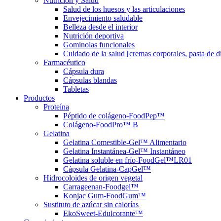
Nutrición y Salud
Salud de los huesos y las articulaciones
Envejecimiento saludable
Belleza desde el interior
Nutrición deportiva
Gominolas funcionales
Cuidado de la salud [cremas corporales, pasta de die
Farmacéutico
Cápsula dura
Cápsulas blandas
Tabletas
Productos
Proteína
Péptido de colágeno-FoodPep™
Colágeno-FoodPro™ B
Gelatina
Gelatina Comestible-Gel™ Alimentario
Gelatina Instantánea-Gel™ Instantáneo
Gelatina soluble en frío-FoodGel™LR01
Cápsula Gelatina-CapGel™
Hidrocoloides de origen vegetal
Carrageenan-Foodgel™
Konjac Gum-FoodGum™
Sustituto de azúcar sin calorías
EkoSweet-Edulcorante™