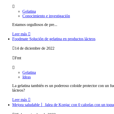

Gelatina
Conocimiento e investigación
Estamos orgullosos de pre...
Leer más

Foodmate Solución de gelatina en productos lácteos

14 de diciembre de 2022

Fmt

Gelatina
Ideas
La gelatina también es un poderoso coloide protector con un fuer
lácteos?
Leer más

Mejora saludable丨 Jalea de Konjac con 0 calorías con un toqu