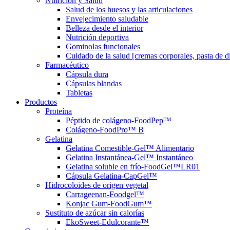
Nutrición y Salud
Salud de los huesos y las articulaciones
Envejecimiento saludable
Belleza desde el interior
Nutrición deportiva
Gominolas funcionales
Cuidado de la salud [cremas corporales, pasta de die
Farmacéutico
Cápsula dura
Cápsulas blandas
Tabletas
Productos
Proteína
Péptido de colágeno-FoodPep™
Colágeno-FoodPro™ B
Gelatina
Gelatina Comestible-Gel™ Alimentario
Gelatina Instantánea-Gel™ Instantáneo
Gelatina soluble en frío-FoodGel™LR01
Cápsula Gelatina-CapGel™
Hidrocoloides de origen vegetal
Carrageenan-Foodgel™
Konjac Gum-FoodGum™
Sustituto de azúcar sin calorías
EkoSweet-Edulcorante™