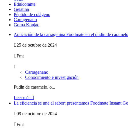
Edulcorante
Gelatina
Péptido de colágeno
Carragenano
Goma Konjac
Aplicación de la carragenina Foodmate en el pudín de caramel

25 de octubre de 2024

Fmt

Carragenano
Conocimiento e investigación
Pudín de caramelo, o...
Leer más

La eficiencia se une al sabor: presentamos Foodmate Instant Ge

09 de octubre de 2024

Fmt