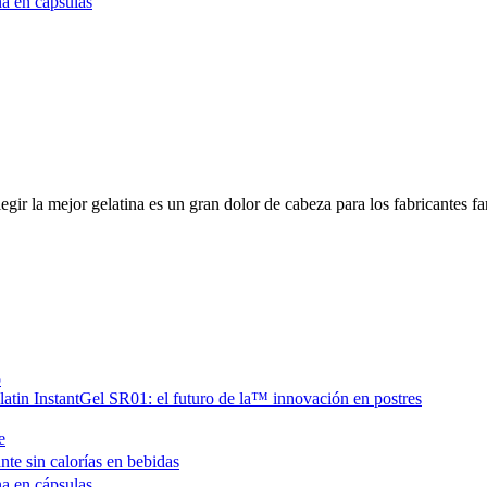
a en cápsulas
gir la mejor gelatina es un gran dolor de cabeza para los fabricantes f
o
latin InstantGel SR01: el futuro de la™ innovación en postres
e
te sin calorías en bebidas
a en cápsulas