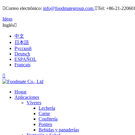

Correo electrónico:
info@foodmategroup.com

Tel: +86-21-22060
Ideas
Inglés

中文
日本語
Русский
Deutsch
ESPAÑOL
Français

Hogar
Aplicaciones
Víveres
Lechería
Carne
Confitería
Postres
Bebidas y panaderías