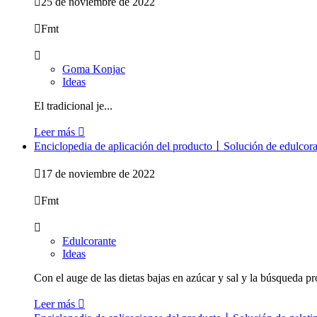

25 de noviembre de 2022

Fmt

Goma Konjac
Ideas
El tradicional je...
Leer más

Enciclopedia de aplicación del producto丨Solución de edulcoran

17 de noviembre de 2022

Fmt

Edulcorante
Ideas
Con el auge de las dietas bajas en azúcar y sal y la búsqueda pr
Leer más
