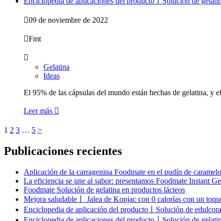
Enciclopedia de aplicaciones del producto丨Solución de gelatin

09 de noviembre de 2022

Fmt

Gelatina
Ideas
El 95% de las cápsulas del mundo están hechas de gelatina, y ele
Leer más

1
2
3
…
5
>
Publicaciones recientes
Aplicación de la carragenina Foodmate en el pudín de caramel
La eficiencia se une al sabor: presentamos Foodmate Instant Ge
Foodmate Solución de gelatina en productos lácteos
Mejora saludable丨 Jalea de Konjac con 0 calorías con un toqu
Enciclopedia de aplicación del producto丨Solución de edulcoran
Enciclopedia de aplicaciones del producto丨Solución de gelatin