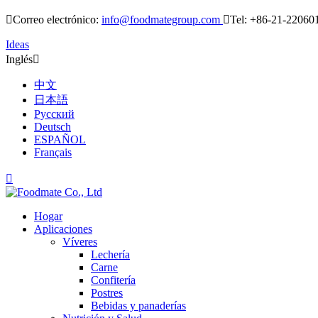

Correo electrónico:
info@foodmategroup.com

Tel: +86-21-22060
Ideas
Inglés

中文
日本語
Русский
Deutsch
ESPAÑOL
Français

Hogar
Aplicaciones
Víveres
Lechería
Carne
Confitería
Postres
Bebidas y panaderías