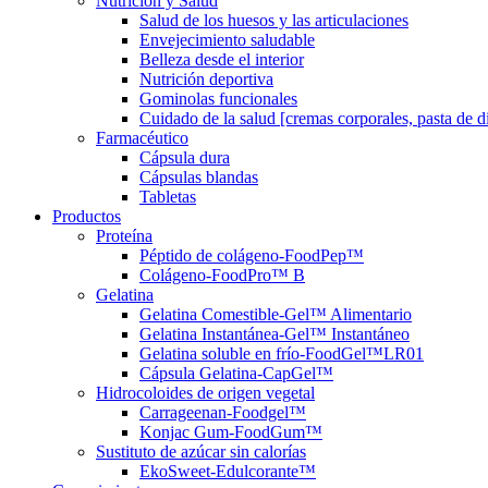
Nutrición y Salud
Salud de los huesos y las articulaciones
Envejecimiento saludable
Belleza desde el interior
Nutrición deportiva
Gominolas funcionales
Cuidado de la salud [cremas corporales, pasta de die
Farmacéutico
Cápsula dura
Cápsulas blandas
Tabletas
Productos
Proteína
Péptido de colágeno-FoodPep™
Colágeno-FoodPro™ B
Gelatina
Gelatina Comestible-Gel™ Alimentario
Gelatina Instantánea-Gel™ Instantáneo
Gelatina soluble en frío-FoodGel™LR01
Cápsula Gelatina-CapGel™
Hidrocoloides de origen vegetal
Carrageenan-Foodgel™
Konjac Gum-FoodGum™
Sustituto de azúcar sin calorías
EkoSweet-Edulcorante™