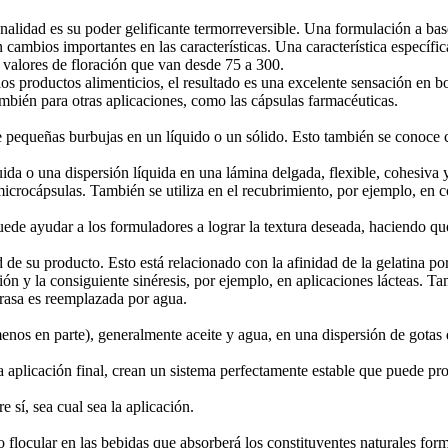
alidad es su poder gelificante termorreversible. Una formulación a base
cambios importantes en las características. Una característica específica
n valores de floración que van desde 75 a 300.
os productos alimenticios, el resultado es una excelente sensación en b
ambién para otras aplicaciones, como las cápsulas farmacéuticas.
pequeñas burbujas en un líquido o un sólido. Esto también se conoce c
ida o una dispersión líquida en una lámina delgada, flexible, cohesiva y
 microcápsulas. También se utiliza en el recubrimiento, por ejemplo, en co
a puede ayudar a los formuladores a lograr la textura deseada, haciendo 
 de su producto. Esto está relacionado con la afinidad de la gelatina po
n y la consiguiente sinéresis, por ejemplo, en aplicaciones lácteas. Tam
grasa es reemplazada por agua.
enos en parte), generalmente aceite y agua, en una dispersión de gotas d
a aplicación final, crean un sistema perfectamente estable que puede prol
 sí, sea cual sea la aplicación.
do flocular en las bebidas que absorberá los constituyentes naturales for