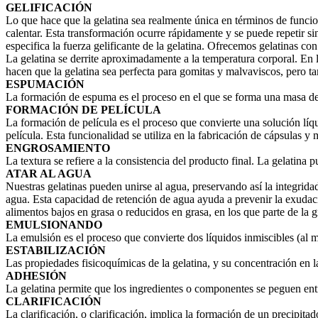
GELIFICACIÓN
Lo que hace que la gelatina sea realmente única en términos de funcion
calentar. Esta transformación ocurre rápidamente y se puede repetir sin 
especifica la fuerza gelificante de la gelatina. Ofrecemos gelatinas co
La gelatina se derrite aproximadamente a la temperatura corporal. En l
hacen que la gelatina sea perfecta para gomitas y malvaviscos, pero t
ESPUMACIÓN
La formación de espuma es el proceso en el que se forma una masa de 
FORMACIÓN DE PELÍCULA
La formación de película es el proceso que convierte una solución líqu
película. Esta funcionalidad se utiliza en la fabricación de cápsulas y
ENGROSAMIENTO
La textura se refiere a la consistencia del producto final. La gelatin
ATAR AL AGUA
Nuestras gelatinas pueden unirse al agua, preservando así la integridad
agua. Esta capacidad de retención de agua ayuda a prevenir la exudació
alimentos bajos en grasa o reducidos en grasa, en los que parte de la 
EMULSIONANDO
La emulsión es el proceso que convierte dos líquidos inmiscibles (al m
ESTABILIZACIÓN
Las propiedades fisicoquímicas de la gelatina, y su concentración en l
ADHESIÓN
La gelatina permite que los ingredientes o componentes se peguen entre
CLARIFICACIÓN
La clarificación, o clarificación, implica la formación de un precipita